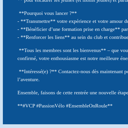
** pour encadrer les jeunes (et moins jeunes) et part
**Pourquoi vous lancer ?**
- **Transmettre** votre expérience et votre amour 
- **Bénéficier d’une formation prise en charge** par 
- **Renforcer les liens** au sein du club et contrib
**Tous les membres sont les bienvenus** – que vou
confirmé, votre enthousiasme est notre meilleure éner
**Intéressé(e) ?** Contactez-nous dès maintenant pou
l’aventure.
Ensemble, faisons de cette rentrée une nouvelle étap
**#VCP #PassionVélo #EnsembleOnRoule**