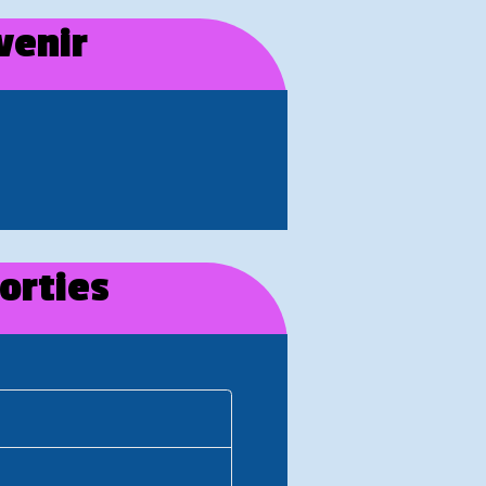
venir
orties