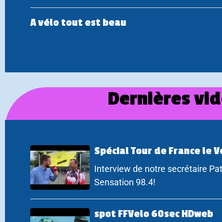
A vélo tout est beau
Dernières vi
Spécial Tour de France le Vé
Interview de notre secrétaire Pat
Sensation 98.4!
spot FFVelo 60sec HDweb