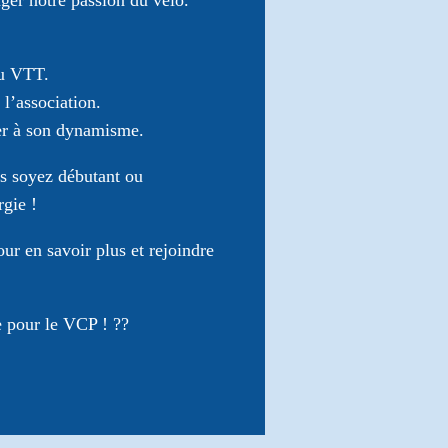
ager notre passion du vélo.
du VTT.
l’association.
uer à son dynamisme.
s soyez débutant ou
gie !
r en savoir plus et rejoindre
e pour le VCP ! ??