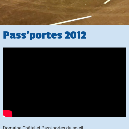
Pass'portes 2012
Domaine Châtel et Pass'portes du soleil.