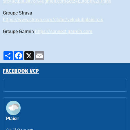
src=actplaisir78%40gmail.com&ctz=Europe%2FParis
Groupe Strava
https://www.strava.com/clubs/veloclubplaisirois
Groupe Garmin
https://connect.garmin.com
Partager
Facebook
X
Email
FACEBOOK VCP
Plaisir
°C