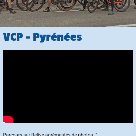
VCP - Pyrénées
Parcours sur Relive agrémentés de photos. "