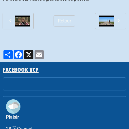
Retour
Partager
Facebook
X
Email
FACEBOOK VCP
Plaisir
°C
28
Couvert